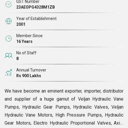
GST Number
पर खट्टे उत्पादों की गुणवत्ता की जाँच करना, कार्यक्षमता और सेवा जीवन
23AEOPG4328M1ZB
आज, कंपनी अपनी बड़ी कंपनी के साथ उत्पाद पोर्टफोलियो में व्यापक आनंद
Year of Establishment
आता है के अंतरराष्ट्रीय बाजारों में स्थित ग्राहकों की स्वीकृति ऑस्ट्रेलिया/
2001
न्यूज़ीलैंड, भारतीय उपमहाद्वीप, कैरिबियन, अफ़्रीका, पूर्वी यूरोप, पूर्वी एशिया,
Member Since
मध्य अमेरिका, उत्तरी यूरोप, मध्य पूर्व, आदि,
हम
16 Years
क्यों?
No of Staff
8
जब हाइड्रोलिक की बात आती है अवयव आपूर्ति करने वाली कंपनी उद्योग में
Annual Turnover
Rs 900 Lakhs
बहुत सारे विकल्प हैं। क्या बनाता है श्री श्याम हाइड्रोलिक्स अलग है? यहां
कुछ प्रमुख कारण दिए गए हैं हम उद्योग में लंबे समय तक खड़े हैं:
We have become an eminent exporter, importer, distributor
and supplier of a huge gamut of Veljan Hydraulic Vane
Pumps, Hydraulic Gear Pumps, Hydraulic Valves, Veljan
Hydraulic Vane Motors, High Pressure Pumps, Hydraulic
Gear Motors, Electro Hydraulic Proportional Valves, Axial