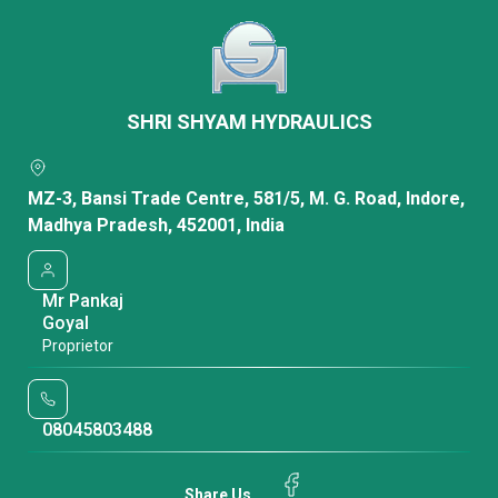
SHRI SHYAM HYDRAULICS
Featured Products
MZ-3, Bansi Trade Centre, 581/5, M. G. Road, Indore,
Madhya Pradesh, 452001, India
Mr Pankaj
Goyal
Proprietor
08045803488
Gear Pumps M7500 7600 Series
Triple Vane Pu
Share Us
Minimum Order Quant