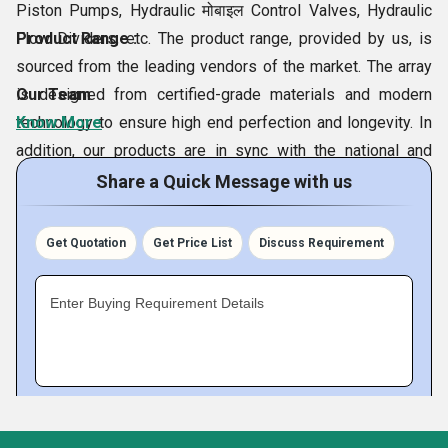
Piston Pumps, Hydraulic मोबाइल Control Valves, Hydraulic
Flow Dividers, etc. The product range, provided by us, is
Product Range :
sourced from the leading vendors of the market. The array
is designed from certified-grade materials and modern
Our Team
technology to ensure high end perfection and longevity. In
Know More
addition, our products are in sync with the national and
international quality standards to serve the purpose of the
Share a Quick Message with us
clients in the best possible manner. We offer the array at
affordable prices and quickly after order confirmation.
Get Quotation
Get Price List
Discuss Requirement
Fact Sheet :
Enter Buying Requirement Details
मोबाइल number