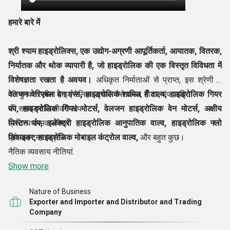
हमारे बारे में
श्री श्याम हाइड्रोलिक्स,
एक उद्योग-अग्रणी
आपूर्तिकर्ता, आयातक, वितरक,
निर्यातक और
थोक व्यापारी
है,
जो हाइड्रोलिक की एक विस्तृत विविधता में
विशेषज्ञता रखता है अवयव।
अधिकृत निर्माताओं से प्राप्त, इस श्रेणी में
वेलजन वेरिएबल वेन पंप्स, हाइड्रोलिक शामिल हैं
की गुणवत्ता सीमा हाइड्रोलिक उत्पाद जैसे वाल्व, मोटर, पंप आदि।
वाल्व,
हाइड्रोलिक गियर
पंप, हाइड्रोलिक गियर मोटर्स, वेलजन हाइड्रोलिक वेन मोटर्स, अक्षीय
की समय पर डिलीवरी खेप
पिस्टन पंप, इलेक्ट्रो हाइड्रोलिक आनुपातिक
प्रतिस्पर्धात्मक कीमतें
वाल्व, हाइड्रोलिक फ्लो
डिवाइडर, हाइड्रोलिक मोबाइल कंट्रोल वाल्व,
प्रो-कस्टमर अप्रोच
और बहुत कुछ।
नैतिक व्यवसाय नीतियां.
द कंपनी को लगभग दो दशकों की उद्योग विशेषज्ञता का श्रेय दिया जाता है
Show more
और पेशेवरों की एक कुशल टीम का संयुक्त समर्थन। लीवरेजिंग ऑन इन
Nature of Business
सुविधाओं के लिए, यह एक ऐसी रेंज में काम करती है, जिसमें उपयुक्त
Exporter and Importer and Distributor and Trading
अनुप्रयोग पाया जाता है कई उद्योग वर्टिकल, दुनिया भर में। विशेषज्ञों की एक
Company
टीम भी विशेष रूप से किसके लिए नियुक्त की जाती है स्थायित्व के मापदंडों